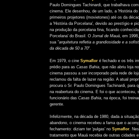
Paulo Domingues Tachinardi, que trabalhava com
cinema. Ele desenhou, de um lado, a 'História do
primeiros projetores (movietones) até os da décad
a 'História da Porcelana', devido ao prestígio e p
na produção da porcelana fina, ficando conhecid
Porcelana' do Brasil. O
Jornal de Mauá
, em 1998,
sua
"arquitetura refletia a grandiosidade e a sof
da década de 50 a 70
".
Em 1979, o cine
Symaflor
é fechado e os três i
prédio para as
Casas Bahia
, que não abriu loja n
cinema passou a ser incorporado pela rede de loj
reclamou da falta de lazer na região. A atual propr
procura o Sr. Paulo Domingues Tachinardi, para q
na reabertura do cinema. E foi o que aconteceu,
funcionário das
Casas Bahia
, na época, foi trein
gerente.
Infelizmente, na década de 1980, dada a situaçã
abandono, o cinema recebeu a fama que o acomp
fechamento: diziam ter 'pulgas' no
Symaflor
. Nes
tratamento que Mauá recebia de outras cidades 