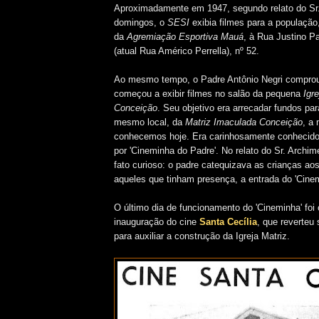
Aproximadamente em 1947, segundo relato do Sr
domingos, o
SESI
exibia filmes para a população
da
Agremiação Esportiva Mauá
, à Rua Justino P
(atual Rua Américo Perrella), nº 52.
Ao mesmo tempo, o Padre Antônio Negri comprou
começou a exibir filmes no salão da pequena
Igr
Conceição
. Seu objetivo era arrecadar fundos pa
mesmo local, da
Matriz Imaculada Conceição
, a
conhecemos hoje. Era carinhosamente conhecido,
por 'Cineminha do Padre'. No relato do Sr. Arch
fato curioso: o padre catequizava as crianças ao
aqueles que tinham presença, a entrada do 'Cinemi
O último dia de funcionamento do
'Cineminha'
foi
inauguração do cine
Santa Cecília
, que reverteu 
para auxiliar a construção da Igreja Matriz.