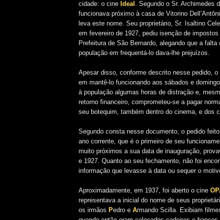
cidade: o cine
Ideal
. Segundo o Sr. Archimedes 
funcionava próximo à casa de Vitorino Dell’Antôn
leva este nome. Seu proprietário, Sr. Isaltino Cel
em fevereiro de 1927, pediu isenção de impostos
Prefeitura de São Bernardo, alegando que a falta 
população em frequentá-lo dava-lhe prejuízos.
Apesar disso, conforme descrito nesse pedido, o Sr
em mantê-lo funcionando aos sábados e domingos
à população algumas horas de distração e, mesmo
retorno financeiro, comprometeu-se a pagar
norm
seu botequim, também dentro do cinema, e dos c
Segundo consta nesse documento, o pedido feito t
ano corrente, que é o primeiro de seu funcionam
muito próximos a sua data de inauguração, prova
e 1927. Quanto ao seu fechamento, não foi encon
informação que levasse à data ou sequer o motiv
Aproximadamente, em 1937, foi aberto o cine
OP
representava a inicial do nome de seus proprietár
os irmãos
P
edro e
A
rmando Scilla. Exibiam film
quando então eram colocados cadeiras e bancos 