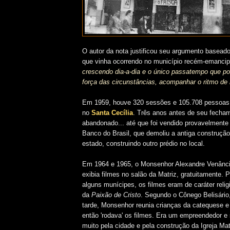
O autor da nota justificou seu argumento basead
que vinha ocorrendo no município recém-emanci
crescendo dia-a-dia e o único passatempo que p
força das circunstâncias, acompanhar o ritmo de
Em 1959, houve 320 sessões e 105.708 pessoa
no
Santa Cecília
. Três anos antes de seu fecham
abandonado... até que foi vendido provavelmente
Banco do Brasil, que demoliu a antiga construçã
estado, construindo outro prédio no local.
Em 1964 e 1965, o Monsenhor Alexandre Venânc
exibia filmes no salão da Matriz, gratuitamente.
alguns munícipes, os filmes eram de caráter reli
da
Paixão de Cristo
. Segundo o Cônego Belisário
tarde, Monsenhor reunia crianças da catequese e
então 'rodava' os filmes.
Era um empreendedor e 
muito pela cidade e pela construção da Igreja Mat