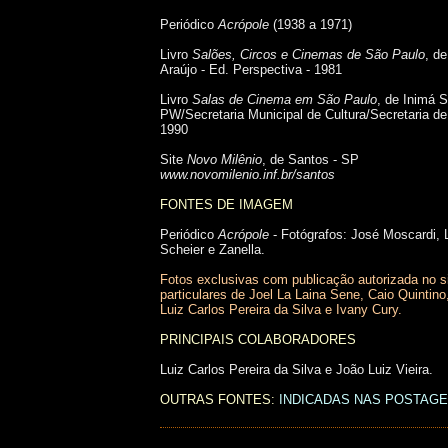
Periódico
Acrópole
(1938 a 1971)
Livro
Salões, Circos e Cinemas de São Paulo
, d
Araújo - Ed. Perspectiva - 1981
Livro
Salas de Cinema em São Paulo
, de Inimá 
PW/Secretaria Municipal de Cultura/Secretaria de
1990
Site
Novo Milênio
, de Santos - SP
www.novomilenio.inf.br/santos
FONTES DE IMAGEM
Periódico
Acrópole
- Fotógrafos: José Moscardi, 
Scheier e Zanella.
Fotos exclusivas com publicação autorizada no s
particulares de Joel La Laina Sene, Caio Quintino
Luiz Carlos Pereira da Silva e Ivany Cury.
PRINCIPAIS COLABORADORES
Luiz Carlos Pereira da Silva e João Luiz Vieira.
OUTRAS FONTES:
INDICADAS NAS POSTAG