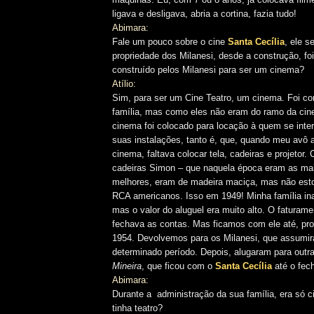
ligava e desligava, abria a cortina, fazia tudo!
Abimara:
Fale um pouco sobre o cine
Santa Cecília
, ele s
propriedade dos Milanesi, desde a construção, fo
construído pelos Milanesi para ser um cinema?
Atílio:
Sim, para ser um Cine Teatro, um cinema. Foi con
família, mas como eles não eram do ramo da cine
cinema foi colocado para locação à quem se inte
suas instalações, tanto é, que, quando meu avô a
cinema, faltava colocar tela, cadeiras e projetor. 
cadeiras Simon – que naquela época eram as ma
melhores, eram de madeira maciça, mas não esto
RCA americanos. Isso em 1949! Minha família in
mas o valor do aluguel era muito alto. O faturam
fechava as contas. Mas ficamos com ele até, pr
1954. Devolvemos para os Milanesi, que assumi
determinado período. Depois, alugaram para out
Mineira
, que ficou com o
Santa Cecília
até o fec
Abimara:
Durante a administração da sua família, era só
tinha teatro?