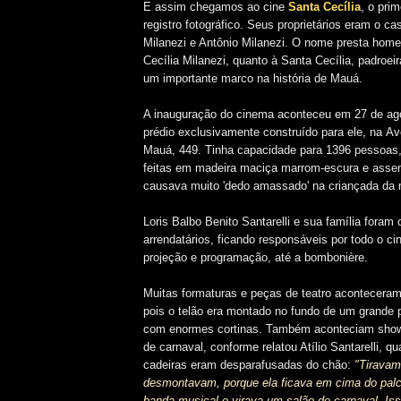
E assim chegamos ao cine
Santa Cecília
, o pri
registro fotográfico. Seus proprietários eram o ca
Milanezi e Antônio Milanezi. O nome presta hom
Cecília Milanezi, quanto à Santa Cecília, padroei
um importante marco na história de Mauá.
A inauguração do cinema aconteceu em 27 de ag
prédio exclusivamente construído para ele, na
Av
Mauá, 449.
Tinha capacidade para 1396 pessoas
feitas em madeira maciça marrom-escura e asse
causava muito 'dedo amassado' na criançada da 
Loris Balbo Benito Santarelli e sua família foram 
arrendatários, ficando responsáveis por todo o c
projeção e programação, até a bombonière.
Muitas formaturas e peças de teatro aconteceram
pois o telão era montado no fundo de um grande pa
com enormes cortinas. Também aconteciam show
de carnaval, conforme relatou Atílio Santarelli, q
cadeiras eram desparafusadas do chão:
"
Tiravam 
desmontavam, porque ela ficava em cima do palc
banda musical e virava um salão de carnaval. Is