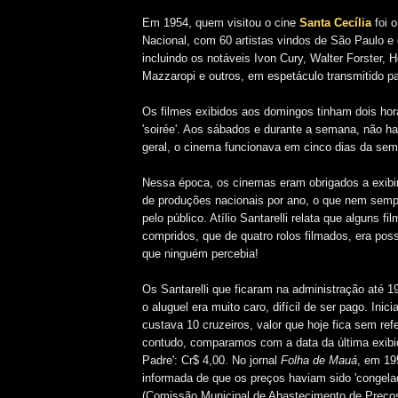
Em 1954, quem visitou o cine
Santa Cecília
foi o
Nacional, com 60 artistas vindos de São Paulo e 
incluindo os notáveis Ivon Cury, Walter Forster,
Mazzaropi e outros, em espetáculo transmitido pa
Os filmes exibidos aos domingos tinham dois horár
'soirée'. Aos sábados e durante a semana, não ha
geral, o cinema funcionava em cinco dias da se
Nessa época, os cinemas eram obrigados a exib
de produções nacionais por ano, o que nem semp
pelo público. Atílio Santarelli relata que alguns f
compridos, que de quatro rolos filmados, era poss
que ninguém percebia!
Os Santarelli que ficaram na administração até 
o aluguel era muito caro, difícil de ser pago. Inic
custava 10 cruzeiros, valor que hoje fica sem ref
contudo, comparamos com a data da última exibi
Padre': Cr$ 4,00. No jornal
Folha de Mauá
, em 19
informada de que os preços haviam sido 'conge
(Comissão Municipal de Abastecimento de Preços