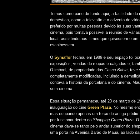
Temos como pano de fundo aqui, a facilidade do m
doméstico, como a televisão e o advento do víde
preferido por muitas pessoas devido às
suas van
cinema, pois tornava possível a reunião de vár
local, assistindo aos filmes que quisessem e em 
escolhessem.
O
Symaflor
fechou em 1989 e seu espaço foi oc
exposições, vendas de roupas e calçados e, tam
O imóvel, de propriedade das
Casas Bahia
, teve
completamente modificadas, incluindo a demoliçã
contava a história da porcelana e do cinema. M
sem cinema.
Essa situação permaneceu até 20 de março de 1
inauguração do cine
Green
Plaza
. No mesmo en
mas ocupando apenas um terço do antigo prédio
por funcionar dentro do
Shopping Green Plaza
. O
cinema dava-se tanto pelo andar superior do shop
uma porta na Avenida Barão de Mauá, ao lado d