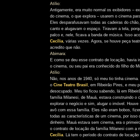
Atílio:
Antigamente, era muito normal os exibidores – exi
do cinema, o que explora – usarem o cinema para
Eles desparafusavam todas as cadeiras do chão,
canto e alugavam o espaço. Tiravam a tela, porq
palco e, nele, ficava a banda de música. Isso a
Cecília
, várias vezes. Agora, se houve peça teat
acredito que não.
Abimara:
E como se deu esse contrato de locação, havia i
o cinema, ou seu pai era conhecido do filho do Mi
Atílio:
Não, nos anos de 1940, só meu tio tinha cinema.
o
Cine Teatro Brasil
, em Ribeirão Pires, e meu p
desocupado. Meu tio ficou sabendo, lá em Ribeirã
família Milanesi, de Mauá, estava construindo o 
explorar o negócio e sim, alugar o imóvel. Houv
avô com essa família. Eles não eram bobos, fiz
todas as características de um cinema, por isso 
dinheiro. Mauá estava sem cinema, era o primeiro
o contrato de locação da família Milanesi com a 
Cecília
. Lá tem o período do contrato de locação 