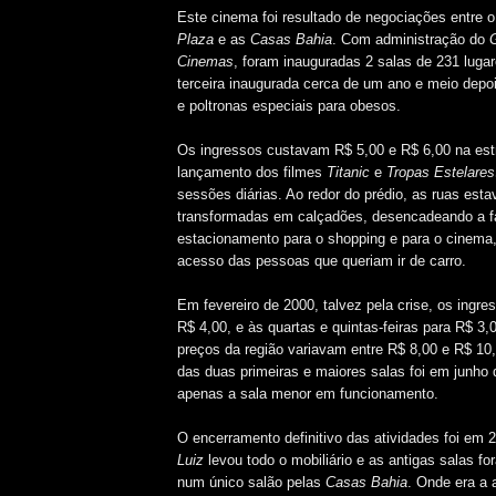
Este cinema foi resultado de negociações entre 
Plaza
e as
Casas Bahia
. Com administração do
Cinemas
, foram inauguradas 2 salas de 231 luga
terceira inaugurada cerca de um ano e meio depo
e poltronas especiais para obesos.
Os ingressos custavam R$ 5,00 e R$ 6,00 na est
lançamento dos filmes
Titanic
e
Tropas Estelares
sessões diárias. Ao redor do prédio, as ruas est
transformadas em calçadões, desencadeando a fa
estacionamento para o shopping e para o cinema, 
acesso das pessoas que queriam ir de carro.
Em fevereiro de 2000, talvez pela crise, os ingr
R$ 4,00, e às quartas e quintas-feiras para R$ 3,
preços da região variavam entre R$ 8,00 e R$ 10
das duas primeiras e maiores salas foi em junho 
apenas a sala menor em funcionamento.
O encerramento definitivo das atividades foi em
Luiz
levou todo o mobiliário e as antigas salas f
num único salão pelas
Casas Bahia
. Onde era a a