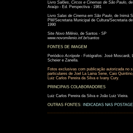
Livro
Salões, Circos e Cinemas de São Paulo
, d
Araújo - Ed. Perspectiva - 1981
Livro
Salas de Cinema em São Paulo
, de Inimá 
PW/Secretaria Municipal de Cultura/Secretaria de
1990
Site
Novo Milênio
, de Santos - SP
www.novomilenio.inf.br/santos
FONTES DE IMAGEM
Periódico
Acrópole
- Fotógrafos: José Moscardi, 
Scheier e Zanella.
Fotos exclusivas com publicação autorizada no s
particulares de Joel La Laina Sene, Caio Quintino
Luiz Carlos Pereira da Silva e Ivany Cury.
PRINCIPAIS COLABORADORES
Luiz Carlos Pereira da Silva e João Luiz Vieira.
OUTRAS FONTES:
INDICADAS NAS POSTAG