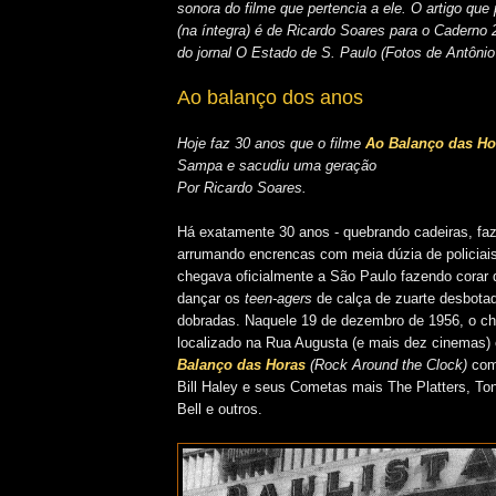
sonora do filme que pertencia a ele. O artigo que
(na íntegra) é de Ricardo Soares para o Caderno 
do jornal O Estado de S. Paulo
(Fotos de Antônio
Ao balanço dos anos
Hoje faz 30 anos que o filme
Ao Balanço das Ho
Sampa e sacudiu uma geração
Por Ricardo Soares.
Há exatamente 30 anos - quebrando cadeiras, fa
arrumando encrencas com meia dúzia de policiais 
chegava oficialmente a São Paulo fazendo corar 
dançar os
teen-agers
de calça de zuarte desbota
dobradas. Naquele 19 de dezembro de 1956, o ch
localizado na Rua Augusta (e mais dez cinemas)
Balanço das Horas
(Rock Around the Clock)
com 
Bill Haley e seus Cometas mais The Platters, Ton
Bell e outros.