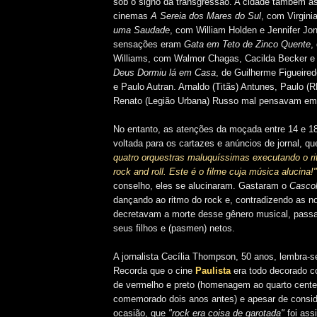
sob o signo da transgressão. A cidade também a
cinemas
A Sereia dos Mares do Sul
, com Virgin
uma Saudade
, com William Holden e Jennifer Jon
sensações eram
Gata em Teto de Zinco Quente
,
Williams, com Walmor Chagas, Cacilda Becker e
Deus Dormiu lá em Casa
, de Guilherme Figueire
e Paulo Autran. Arnaldo (Titãs) Antunes, Paulo (
Renato (Legião Urbana) Russo mal pensavam em 
No entanto, as atenções da moçada entre 14 e 1
voltada para os cartazes e anúncios de jornal, q
quatro orquestras maluquíssimas executando o r
rock and roll. Este é o filme cuja música alucina!"
conselho, eles se alucinaram. Gastaram o
Casco
dançando ao ritmo do rock e, contradizendo as no
decretavam a morte desse gênero musical, passa
seus filhos e (pasmen) netos.
A jornalista Cecília Thompson, 50 anos, lembra-
Recorda que o cine
Paulista
era todo decorado co
de vermelho e preto (homenagem ao quarto cente
comemorado dois anos antes) e apesar de consid
ocasião, que
"rock era coisa de garotada"
foi assi