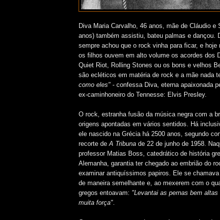
Diva Maria Carvalho, 46 anos, mãe de Cláudio e 
anos) também assistiu, bateu palmas e dançou. D
sempre achou que o rock vinha para ficar, e hoj
os filhos ouvem em alto volume os acordes dos Di
Quiet Riot, Rolling Stones ou os bons e velhos 
são ecléticos em matéria de rock e a mãe nada 
como eles"
- confessa Diva, eterna apaixonada p
ex-caminhoneiro do Tennesse: Elvis Presley.
O rock, estranha fusão da música negra com a br
origens apontadas em vários sentidos. Há inclusi
ele nascido na Grécia há 2500 anos, segundo c
recorte de
A Tribuna
de 22 de junho de 1958. Naq
professor Matias Boss, catedrático de história g
Alemanha, garantia ter chegado ao embrião do roc
examinar antiquíssimos papiros. Ele se chamav
de maneira semelhante e, ao mexerem com o qua
gregos entoavam:
"Levantai as pernas bem altas 
muita força"
.