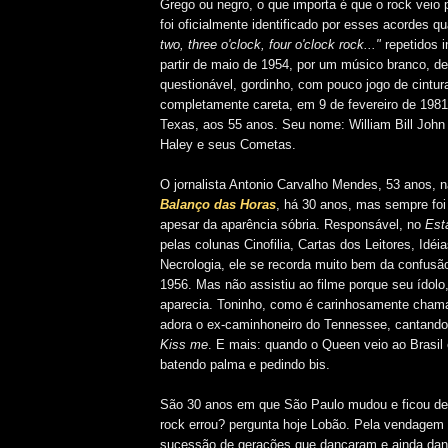
Grego ou negro, o que importa é que o rock veio pa
foi oficialmente identificado por esses acordes 
two, three o'clock, four o'clock rock..."
repetidos i
partir de maio de 1954, por um músico branco, de
questionável, gordinho, com pouco jogo de cintur
completamente careta, em 9 de fevereiro de 1981
Texas, aos 55 anos. Seu nome: William Bill John C
Haley e seus Cometas.
O jornalista Antonio Carvalho Mendes, 53 anos, n
Balanço das Horas
, há 30 anos, mas sempre foi 
apesar da aparência sóbria. Responsável, no
Est
pelas colunas Cinofilia, Cartas dos Leitores, Idé
Necrologia, ele se recorda muito bem da confus
1956. Mas não assistiu ao filme porque seu ídolo,
aparecia. Toninho, como é carinhosamente cham
adora o ex-caminhoneiro do Tennessee, cantand
Kiss me
. E mais: quando o Queen veio ao Brasil 
batendo palma e pedindo bis.
São 30 anos em que São Paulo mudou e ficou de 
rock errou? pergunta hoje Lobão. Pela vendagem 
sucessão de gerações que dançaram e ainda da