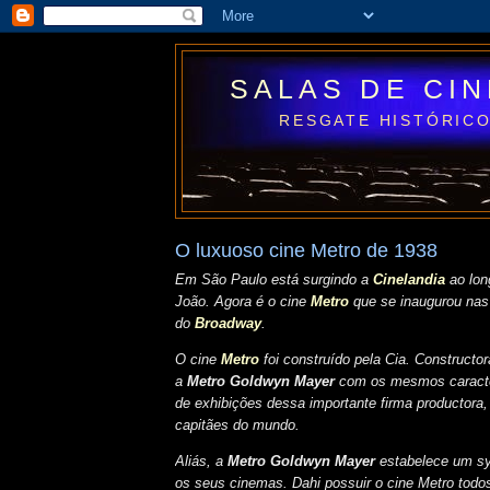
SALAS DE CI
RESGATE HISTÓRICO
O luxuoso cine Metro de 1938
Em São Paulo está surgindo a
Cinelandia
ao lon
João.
Agora é o cine
Metro
que se inaugurou nas
do
Broadway
.
O cine
Metro
foi construído pela Cia. Constructor
a
Metro Goldwyn Mayer
com os mesmos caracte
de exhibições dessa importante firma productora
capitães do mundo.
Aliás, a
Metro Goldwyn Mayer
estabelece um sy
os seus cinemas. Dahi possuir o cine Metro todo