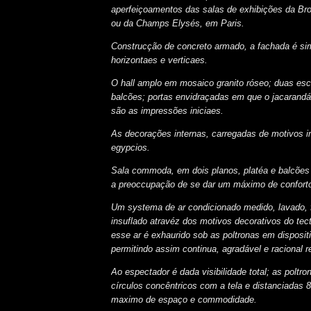
aperfeiçoamentos das salas de exhibições da B
ou da Champs Elysés, em Paris.
Construcção de concreto armado, a fachada é sim
horizontaes e verticaes.
O hall amplo em mosaico granito róseo; duas esc
balcões; portas envidraçadas em que o jacarandá
são as impressões iniciaes.
As decorações internas, carregadas de motivos i
egypcios.
Sala commoda, em dois planos, platéa e balcõe
a preoccupação de se dar um máximo de conforto
Um systema de ar condicionado medido, lavado, f
insuflado atravéz dos motivos decorativos do tec
esse ar é exhaurido sob as poltronas em disposit
permitindo assim continua, agradável e racional 
Ao espectador é dada visibilidade total; as poltr
círculos concêntricos com a tela e distanciadas 
maximo de espaço e commodidade.