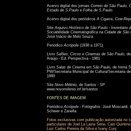
Acervo digital dos jornais
Correio de São Paulo
,
C
Estado de S.Paulo
e
Folha de S.Paulo.
Acervo digital dos periódicos
A Cigarra
,
Cine-Repo
Site
Arquivo Histórico de São Paulo -
Inventário
Sociabilidade Cinematográfica na Cidade de São
José Inácio de Melo Souza.
Periódico
Acrópole
(1938 a 1971)
Livro
Salões, Circos e Cinemas de São Paulo
, d
Araújo - Ed. Perspectiva - 1981
Livro
Salas de Cinema em São Paulo
, de Inimá 
PW/Secretaria Municipal de Cultura/Secretaria de
1990
Site
Novo Milênio
, de Santos - SP
www.novomilenio.inf.br/santos
FONTES DE IMAGEM
Periódico
Acrópole
- Fotógrafos: José Moscardi, 
Scheier e Zanella.
Fotos exclusivas com publicação autorizada no s
particulares de Joel La Laina Sene, Caio Quintino
Luiz Carlos Pereira da Silva e Ivany Cury.